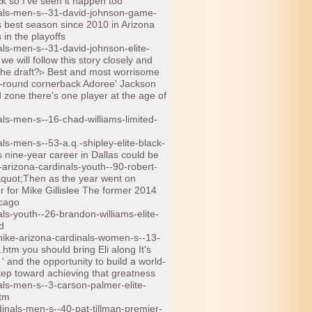
 so I've seen it happen too
nals-men-s--31-david-johnson-game-
 best season since 2010 in Arizona
 in the playoffs
als-men-s--31-david-johnson-elite-
 will follow this story closely and
he draft?▹ Best and most worrisome
t-round cornerback Adoree' Jackson
 zone there's one player at the age of
ls-men-s--16-chad-williams-limited-
ls-men-s--53-a.q.-shipley-elite-black-
nine-year career in Dallas could be
-arizona-cardinals-youth--90-robert-
quot;Then as the year went on
er for Mike Gillislee The former 2014
icago
ls-youth--26-brandon-williams-elite-
d
nike-arizona-cardinals-women-s--13-
tm you should bring Eli along It's
' and the opportunity to build a world-
 step toward achieving that greatness
als-men-s--3-carson-palmer-elite-
htm
inals-men-s--40-pat-tillman-premier-