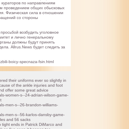
 кураторов по направлениям
ым проведением общих обысковых
ия. Физическая сила в отношении
бращений со стороны
просьбой возбудить уголовное
митет и лично генеральному
рганы должны будут принять
ела. Allrus.News будет следить за
zbili-boicy-specnaza-fsin.html
ed their uniforms ever so slightly in
ause of the ankle injuries and foot
and offer some great advice
nals-women-s--24-adrian-wilson-game-
t
als-men-s--26-brandon-williams-
nals-men-s--56-karlos-dansby-game-
les and 56 sacks
 tight ends in Patrick DiMarco and