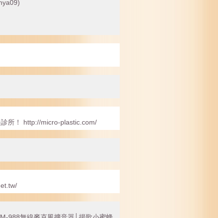
nya09)
//micro-plastic.com/
t.tw/
M-988無線麥克風擴音器│揚歌小蜜蜂