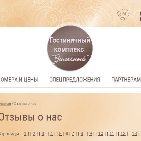
НОМЕРА И ЦЕНЫ
СПЕЦПРЕДЛОЖЕНИЯ
ПАРТНЕРАМ
лавная
 / Отзывы о нас
Отзывы о нас
Страницы: [
1
] [
2
] [
3
] [
4
] [
5
]
6
[
7
] [
8
] [
9
] [
10
] [
11
] [
12
] [
13
]