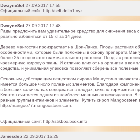
DwayneSot
27.09.2017 17:55
Официальный сайт: http://self.delta1.xyz
DwayneSot
27.09.2017 17:48
Рады предложить вам удивительное средство для снижения веса 
реально избавиться от 15 кг за 14 дней.
Дерево мангостан произрастает на Шри-Ланке. Плоды растения о
особенностями, которые были положены в основу препарата Мангу
более 25 плодов этого замечательного растения. Плоды с растени
чрезмерную жировую ткань. И отлично влияют на организм в компл
средства, и уникальная упаковка позволяют сберечь все полезные 
Основным действующим веществом сиропа Мангустина являются фр
имеется большое число полезных элементов. Благодаря компонен
в больших количествах содержатся в плодах, сильно тормозятся п
Ксантон считается одним из наиболее мощных антиоксидантов. В п
разные группы витаминов и элементы. Купить сироп Mangoosteen 
http://mangoo77.mangoosteen.com.
Официальный сайт: http://stikbox.bxox.info
Jamesdep
22.09.2017 15:25