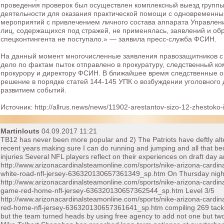
проведения проверок был осуществлен комплексный выезд группы
деятельности для оказания практической помощи с одновременн
мероприятий с привлечением личного состава аппарата Управлен
лиц, содержащихся под стражей, не применялась, заявлений и о
спецконтингента не поступало.» — заявила пресс-служба ФСИН.
На данный момент многочисленные заявления правозащитников с 
дело по фактам пыток отправлено в прокуратуру, следственный ко
прокурору и директору ФСИН. В ближайшее время следственные о
решение в порядке статей 144-145 УПК о возбуждении уголовного д
развитием событий.
Источник: http://allrus.news/news/11902-arestantov-sizo-12-zhestoko-i
Martinlouts
04.09.2017 11:21
TB12 has never been more popular and 2) The Patriots have deftly alter
recent years making sure I can do running and jumping and all that bec
injuries Several NFL players reflect on their experiences on draft day 
http://www.arizonacardinalsteamonline.com/sports/nike-arizona-cardi
white-road-nfl-jersey-636320130657361349_sp.htm On Thursday nigh
http://www.arizonacardinalsteamonline.com/sports/nike-arizona-cardin
game-red-home-nfl-jersey-636320130657362544_sp.htm Level 3/5
http://www.arizonacardinalsteamonline.com/sports/nike-arizona-cardi
red-home-nfl-jersey-636320130657361641_sp.htm compiling 269 tack
but the team turned heads by using free agency to add not one but two