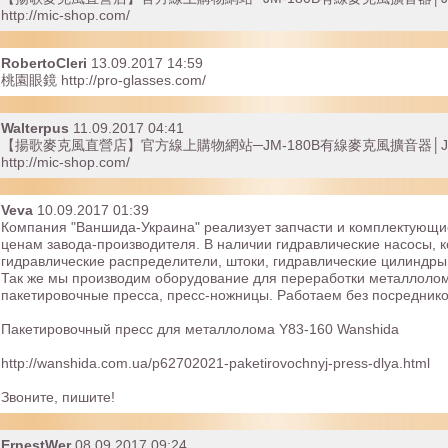
http://mic-shop.com/
RobertoCleri
13.09.2017 14:59
桃園眼鏡 http://pro-glasses.com/
Walterpus
11.09.2017 04:41
【揚歌麥克風直營店】官方線上購物網站─JM-180B有線麥克風擴音器│J
http://mic-shop.com/
Veva
10.09.2017 01:39
Компания "Ваншида-Украина" реализует запчасти и комплектующие
ценам завода-производителя. В наличии гидравлические насосы, 
гидравлические распределители, штоки, гидравлические цилиндры
Так же мы производим оборудование для переработки металлолом
пакетировочные пресса, пресс-ножницы. Работаем без посреднико
Пакетировочный пресс для металлолома Y83-160 Wanshida
http://wanshida.com.ua/p62702021-paketirovochnyj-press-dlya.html
Звоните, пишите!
ErnestWer
08.09.2017 09:24