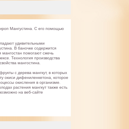
сироп Мангустина. С его помощью
бладают удивительными
стина. В баночке содержится
я мангостан помогают сжечь
ексе. Технология производства
свойства мангостина.
укты с дерева мангкут, в которых
ту окиси дифениленкетона, которое
роцессы окисления в организме.
лодах растения мангкут также есть
возможно на веб-сайте