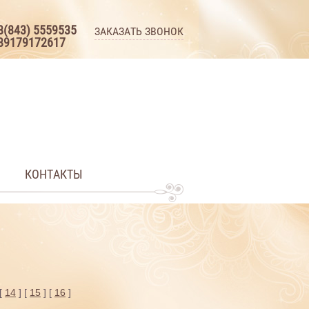
8(843) 5559535
ЗАКАЗАТЬ ЗВОНОК
89179172617
КОНТАКТЫ
 [
14
] [
15
] [
16
]