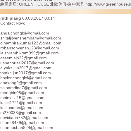
綠屋家居: GREEN HOUSE 北歐傢俱-台中家具 http://www.greenhouse.ne
ruth plaug
08.09.2017 03:14
Contact Now:
angaichongloi@gmail.com
shitaljityenshembam@gmail.com
oinamnirajkumar123@gmail.com
robansonyensh123@gmail.com
laishrambikram999@gmail.com
ossemjajo22@gmail.com
ushahouzel2017@gmail.com
a.yaks.jun2017@gmail.com
tomkh.jun2017@gmail.com
boylenchongloi@gmail.com
ahakong9@gmail.com
soibamdina7@gmail.com
thongbin08@gmail.com
mainlaila15@gmail.com
kakki1721@gmail.com
kaikusomo@gmail.com
rs270033@gmail.com
devidiana752@gmail.com
chan28489@gmail.com
chanuechan824@gmail.com