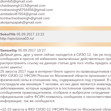
dtombi5@gmail.com
chaobasingh113@gmail.com
roshansingh8764456@gmail.com
amitadevi87654@gmail.com
tombachaobasingh@gmail.com
akoijampapak@gmail.com
SokolYtb
05.09.2017 13:22
http://sportzona03.ru/
Samueltip
05.09.2017 10:27
Добрый день, друг у меня сейчас находится в СИЗО 12, так уж пол
сообщения в прессе об избиениях заключённых действительно пра
распространить ссылку на данную статью для того чтобы предать э
хотят замять!
25 августа 2017 года в интернет-блоге одного из правозащитников
ФКУ СИЗО-12 УФСИН России по Московской области произошел с
физической силы в отношении лиц, содержащихся под стражей. В 
пострадали как минимум 7 человек, из них двое являются инвали
заболеванием, которые нуждаются в постоянном приёме лекарств, 
сообщениям правозащитников, отобрали и выбросили сотрудники
официальном сайте ФСИН появилось сообщение о несоответствии
информации, так же сообщается:
«22-23 августа в ФКУ СИЗО-12 УФСИН России по Московской облас